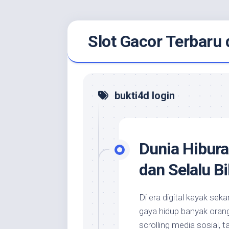
Skip
Slot Gacor Terbaru
to
content
bukti4d login
Dunia Hiburan
dan Selalu B
Di era digital kayak seka
gaya hidup banyak oran
scrolling media sosial, 