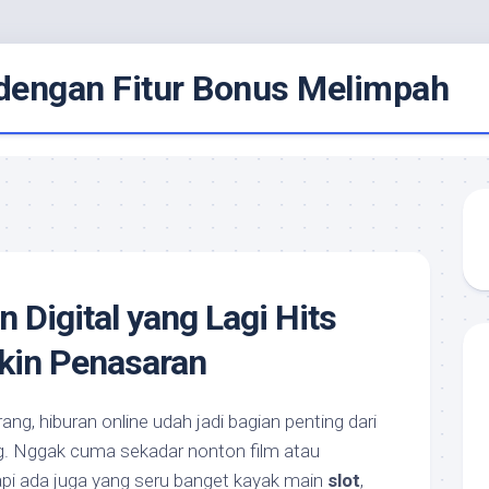
 dengan Fitur Bonus Melimpah
 Digital yang Lagi Hits
ikin Penasaran
rang, hiburan online udah jadi bagian penting dari
g. Nggak cuma sekadar nonton film atau
tapi ada juga yang seru banget kayak main
slot
,