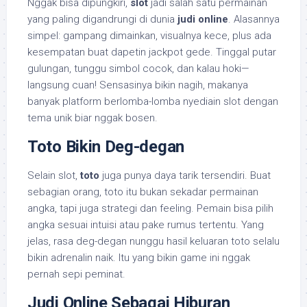
Nggak bisa dipungkiri,
slot
jadi salah satu permainan
yang paling digandrungi di dunia
judi online
. Alasannya
simpel: gampang dimainkan, visualnya kece, plus ada
kesempatan buat dapetin jackpot gede. Tinggal putar
gulungan, tunggu simbol cocok, dan kalau hoki—
langsung cuan! Sensasinya bikin nagih, makanya
banyak platform berlomba-lomba nyediain slot dengan
tema unik biar nggak bosen.
Toto Bikin Deg-degan
Selain slot,
toto
juga punya daya tarik tersendiri. Buat
sebagian orang, toto itu bukan sekadar permainan
angka, tapi juga strategi dan feeling. Pemain bisa pilih
angka sesuai intuisi atau pake rumus tertentu. Yang
jelas, rasa deg-degan nunggu hasil keluaran toto selalu
bikin adrenalin naik. Itu yang bikin game ini nggak
pernah sepi peminat.
Judi Online Sebagai Hiburan