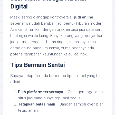
Digital
Meski sering dianggap kontroversial,
judi online
sebenarnya udah berubah jadi bentuk hiburan modern.
Asalkan dimainkan dengan bijak, ini bisa jadi cara seru
buat ngisi waktu luang. Banyak orang yang menjadikan
judi online sebagai hiburan ringan, sama kayak main
game online pada umumnya, cuma bedanya ada
potensi tambahan keuntungan kalau lagi hoki.
Tips Bermain Santai
Supaya tetap fun, ada beberapa tips simpel yang bisa
diikuti:
Pilih platform terpercaya
– Cari agen togel atau
situs judi yang punya reputasi bagus.
Tetapkan batas main
– Jangan sampai over, biar
tetap aman.