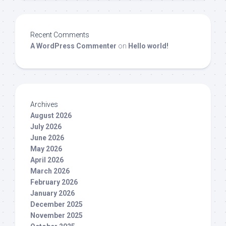
Recent Comments
A WordPress Commenter
on
Hello world!
Archives
August 2026
July 2026
June 2026
May 2026
April 2026
March 2026
February 2026
January 2026
December 2025
November 2025