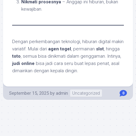
Nikmati prosesnya
– Anggap ini hiburan, bukan
kewajiban.
Dengan perkembangan teknologi, hiburan digital makin
variatif. Mulai dari
agen togel
, permainan
slot
, hingga
toto
, semua bisa dinikmati dalam genggaman. Intinya,
judi online
bisa jadi cara seru buat lepas penat, asal
dimainkan dengan kepala dingin.
September 15, 2025
by
admin
Uncategorized
0