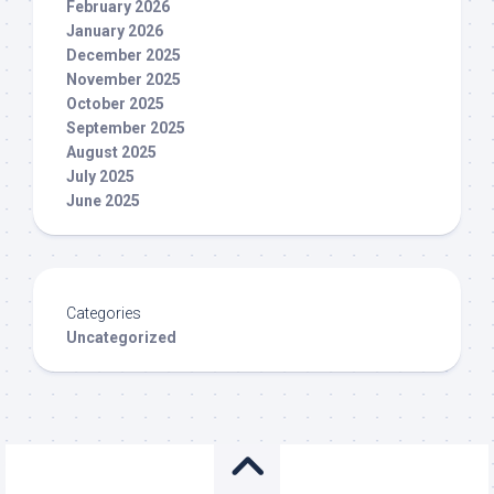
February 2026
January 2026
December 2025
November 2025
October 2025
September 2025
August 2025
July 2025
June 2025
Categories
Uncategorized