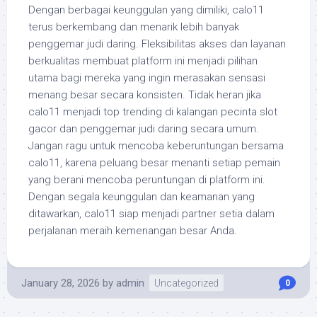
Dengan berbagai keunggulan yang dimiliki, calo11
terus berkembang dan menarik lebih banyak
penggemar judi daring. Fleksibilitas akses dan layanan
berkualitas membuat platform ini menjadi pilihan
utama bagi mereka yang ingin merasakan sensasi
menang besar secara konsisten. Tidak heran jika
calo11 menjadi top trending di kalangan pecinta slot
gacor dan penggemar judi daring secara umum.
Jangan ragu untuk mencoba keberuntungan bersama
calo11, karena peluang besar menanti setiap pemain
yang berani mencoba peruntungan di platform ini.
Dengan segala keunggulan dan keamanan yang
ditawarkan, calo11 siap menjadi partner setia dalam
perjalanan meraih kemenangan besar Anda.
January 28, 2026
by
admin
Uncategorized
0