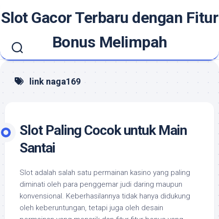
Skip
Slot Gacor Terbaru dengan Fitur
to
content
Bonus Melimpah
link naga169
Slot Paling Cocok untuk Main
Santai
Slot adalah salah satu permainan kasino yang paling
diminati oleh para penggemar judi daring maupun
konvensional. Keberhasilannya tidak hanya didukung
oleh keberuntungan, tetapi juga oleh desain