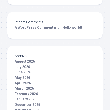
Recent Comments
A WordPress Commenter
on
Hello world!
Archives
August 2026
July 2026
June 2026
May 2026
April 2026
March 2026
February 2026
January 2026
December 2025