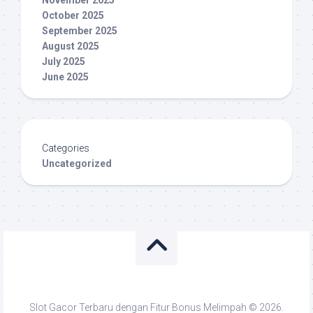
November 2025
October 2025
September 2025
August 2025
July 2025
June 2025
Categories
Uncategorized
Slot Gacor Terbaru dengan Fitur Bonus Melimpah © 2026.