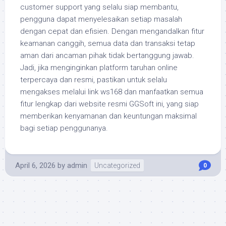
customer support yang selalu siap membantu,
pengguna dapat menyelesaikan setiap masalah
dengan cepat dan efisien. Dengan mengandalkan fitur
keamanan canggih, semua data dan transaksi tetap
aman dari ancaman pihak tidak bertanggung jawab.
Jadi, jika menginginkan platform taruhan online
terpercaya dan resmi, pastikan untuk selalu
mengakses melalui link ws168 dan manfaatkan semua
fitur lengkap dari website resmi GGSoft ini, yang siap
memberikan kenyamanan dan keuntungan maksimal
bagi setiap penggunanya.
April 6, 2026
by
admin
Uncategorized
0