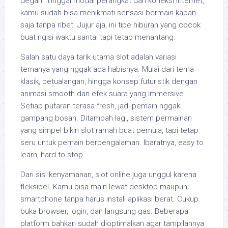
degan. Tinggal modal perangkat dan koneksi internet,
kamu sudah bisa menikmati sensasi bermain kapan
saja tanpa ribet. Jujur aja, ini tipe hiburan yang cocok
buat ngisi waktu santai tapi tetap menantang.
Salah satu daya tarik utama slot adalah variasi
temanya yang nggak ada habisnya. Mulai dari tema
klasik, petualangan, hingga konsep futuristik dengan
animasi smooth dan efek suara yang immersive.
Setiap putaran terasa fresh, jadi pemain nggak
gampang bosan. Ditambah lagi, sistem permainan
yang simpel bikin slot ramah buat pemula, tapi tetap
seru untuk pemain berpengalaman. Ibaratnya, easy to
learn, hard to stop.
Dari sisi kenyamanan, slot online juga unggul karena
fleksibel. Kamu bisa main lewat desktop maupun
smartphone tanpa harus install aplikasi berat. Cukup
buka browser, login, dan langsung gas. Beberapa
platform bahkan sudah dioptimalkan agar tampilannya