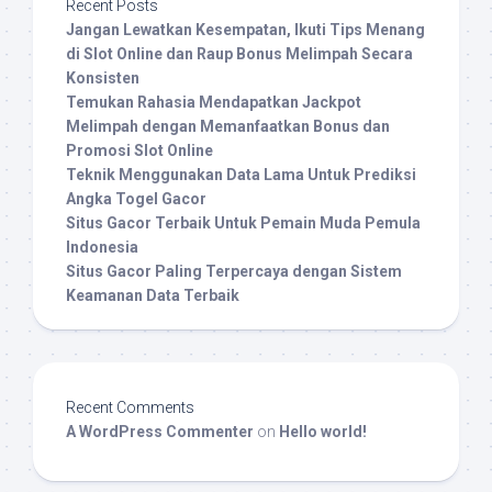
Recent Posts
Jangan Lewatkan Kesempatan, Ikuti Tips Menang
di Slot Online dan Raup Bonus Melimpah Secara
Konsisten
Temukan Rahasia Mendapatkan Jackpot
Melimpah dengan Memanfaatkan Bonus dan
Promosi Slot Online
Teknik Menggunakan Data Lama Untuk Prediksi
Angka Togel Gacor
Situs Gacor Terbaik Untuk Pemain Muda Pemula
Indonesia
Situs Gacor Paling Terpercaya dengan Sistem
Keamanan Data Terbaik
Recent Comments
A WordPress Commenter
on
Hello world!