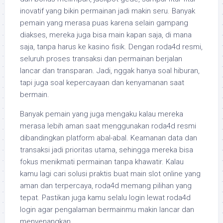
inovatif yang bikin permainan jadi makin seru. Banyak
pemain yang merasa puas karena selain gampang
diakses, mereka juga bisa main kapan saja, di mana
saja, tanpa harus ke kasino fisik. Dengan roda4d resmi,
seluruh proses transaksi dan permainan berjalan
lancar dan transparan. Jadi, nggak hanya soal hiburan,
tapi juga soal kepercayaan dan kenyamanan saat
bermain.
Banyak pemain yang juga mengaku kalau mereka
merasa lebih aman saat menggunakan roda4d resmi
dibandingkan platform abal-abal. Keamanan data dan
transaksi jadi prioritas utama, sehingga mereka bisa
fokus menikmati permainan tanpa khawatir. Kalau
kamu lagi cari solusi praktis buat main slot online yang
aman dan terpercaya, roda4d memang pilihan yang
tepat. Pastikan juga kamu selalu login lewat roda4d
login agar pengalaman bermainmu makin lancar dan
menyenangkan.