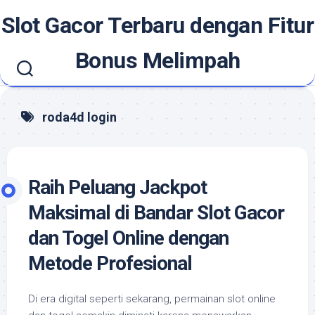
Skip
Slot Gacor Terbaru dengan Fitur
to
content
Bonus Melimpah
roda4d login
Raih Peluang Jackpot
Maksimal di Bandar Slot Gacor
dan Togel Online dengan
Metode Profesional
Di era digital seperti sekarang, permainan slot online