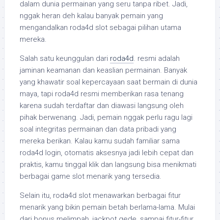
dalam dunia permainan yang seru tanpa ribet. Jadi,
nggak heran deh kalau banyak pemain yang
mengandalkan roda4d slot sebagai pilihan utama
mereka.
Salah satu keunggulan dari
roda4d
. resmi adalah
jaminan keamanan dan keaslian permainan. Banyak
yang khawatir soal kepercayaan saat bermain di dunia
maya, tapi roda4d resmi memberikan rasa tenang
karena sudah terdaftar dan diawasi langsung oleh
pihak berwenang. Jadi, pemain nggak perlu ragu lagi
soal integritas permainan dan data pribadi yang
mereka berikan. Kalau kamu sudah familiar sama
roda4d login, otomatis aksesnya jadi lebih cepat dan
praktis, kamu tinggal klik dan langsung bisa menikmati
berbagai game slot menarik yang tersedia.
Selain itu, roda4d slot menawarkan berbagai fitur
menarik yang bikin pemain betah berlama-lama. Mulai
dari bonus melimpah, jackpot gede, sampai fitur-fitur