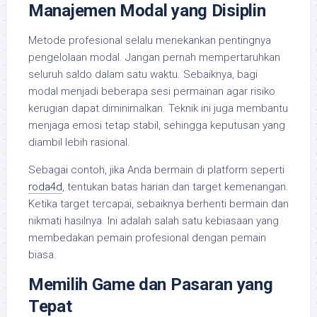
Manajemen Modal yang Disiplin
Metode profesional selalu menekankan pentingnya
pengelolaan modal. Jangan pernah mempertaruhkan
seluruh saldo dalam satu waktu. Sebaiknya, bagi
modal menjadi beberapa sesi permainan agar risiko
kerugian dapat diminimalkan. Teknik ini juga membantu
menjaga emosi tetap stabil, sehingga keputusan yang
diambil lebih rasional.
Sebagai contoh, jika Anda bermain di platform seperti
roda4d
, tentukan batas harian dan target kemenangan.
Ketika target tercapai, sebaiknya berhenti bermain dan
nikmati hasilnya. Ini adalah salah satu kebiasaan yang
membedakan pemain profesional dengan pemain
biasa.
Memilih Game dan Pasaran yang
Tepat