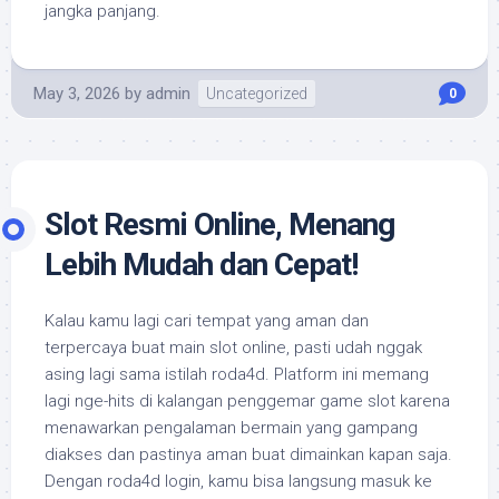
jangka panjang.
May 3, 2026
by
admin
Uncategorized
0
Slot Resmi Online, Menang
Lebih Mudah dan Cepat!
Kalau kamu lagi cari tempat yang aman dan
terpercaya buat main slot online, pasti udah nggak
asing lagi sama istilah roda4d. Platform ini memang
lagi nge-hits di kalangan penggemar game slot karena
menawarkan pengalaman bermain yang gampang
diakses dan pastinya aman buat dimainkan kapan saja.
Dengan roda4d login, kamu bisa langsung masuk ke