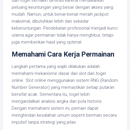
dan togel semakin diminati karena menawarkan
peluang keuntungan yang besar dengan akses yang
mudah. Namun, untuk benar-benar meraih jackpot
maksimal, dibutuhkan lebih dari sekadar
keberuntungan. Pendekatan profesional menjadi kunci
utama agar permainan tidak hanya menghibur, tetapi
juga memberikan hasil yang optimal.
Memahami Cara Kerja Permainan
Langkah pertama yang wajib dilakukan adalah
memahami mekanisme dasar dari slot dan togel
online. Slot online menggunakan sistem RNG (Random
Number Generator) yang memastikan setiap putaran
bersifat acak. Sementara itu, togel lebih
mengandalkan analisis angka dan pola historis.
Dengan memahami sistem ini, pemain dapat
menghindari kesalahan umum seperti bermain secara
impulsif tanpa strategi yang jelas.