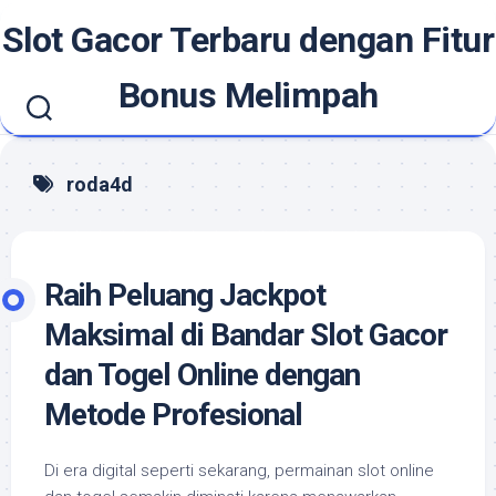
Skip
Slot Gacor Terbaru dengan Fitur
to
content
Bonus Melimpah
roda4d
Raih Peluang Jackpot
Maksimal di Bandar Slot Gacor
dan Togel Online dengan
Metode Profesional
Di era digital seperti sekarang, permainan slot online