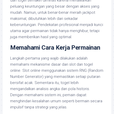
dan togel semakin diminati karena menawarkan
peluang keuntungan yang besar dengan akses yang
mudah. Namun, untuk benar-benar meraih jackpot
maksimal, dibutuhkan lebih dari sekadar
keberuntungan. Pendekatan profesional menjadi kunci
utama agar permainan tidak hanya menghibur, tetapi
juga memberikan hasil yang optimal.
Memahami Cara Kerja Permainan
Langkah pertama yang wajib dilakukan adalah
memahami mekanisme dasar dari slot dan togel
online. Slot online menggunakan sistem RNG (Random
Number Generator) yang memastikan setiap putaran
bersifat acak. Sementara itu, togel lebih
mengandalkan analisis angka dan pola historis.
Dengan memahami sistem ini, pemain dapat
menghindari kesalahan umum seperti bermain secara
impulsif tanpa strategi yang jelas.