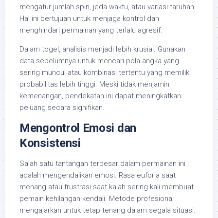
mengatur jumlah spin, jeda waktu, atau variasi taruhan.
Hal ini bertujuan untuk menjaga kontrol dan
menghindari permainan yang terlalu agresif.
Dalam togel, analisis menjadi lebih krusial. Gunakan
data sebelumnya untuk mencari pola angka yang
sering muncul atau kombinasi tertentu yang memiliki
probabilitas lebih tinggi. Meski tidak menjamin
kemenangan, pendekatan ini dapat meningkatkan
peluang secara signifikan.
Mengontrol Emosi dan
Konsistensi
Salah satu tantangan terbesar dalam permainan ini
adalah mengendalikan emosi. Rasa euforia saat
menang atau frustrasi saat kalah sering kali membuat
pemain kehilangan kendali. Metode profesional
mengajarkan untuk tetap tenang dalam segala situasi.