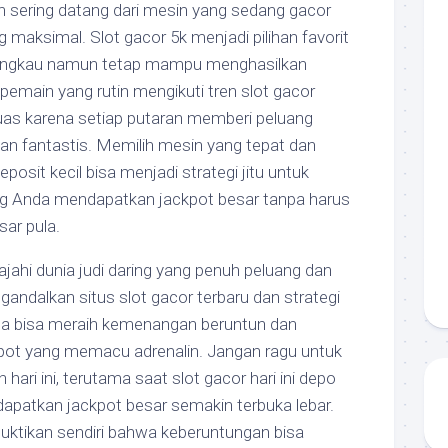
an sering datang dari mesin yang sedang gacor
maksimal. Slot gacor 5k menjadi pilihan favorit
jangkau namun tetap mampu menghasilkan
pemain yang rutin mengikuti tren slot gacor
as karena setiap putaran memberi peluang
n fantastis. Memilih mesin yang tepat dan
sit kecil bisa menjadi strategi jitu untuk
g Anda mendapatkan jackpot besar tanpa harus
ar pula.
ajahi dunia judi daring yang penuh peluang dan
ndalkan situs slot gacor terbaru dan strategi
da bisa meraih kemenangan beruntun dan
pot yang memacu adrenalin. Jangan ragu untuk
ri ini, terutama saat slot gacor hari ini depo
apatkan jackpot besar semakin terbuka lebar.
uktikan sendiri bahwa keberuntungan bisa