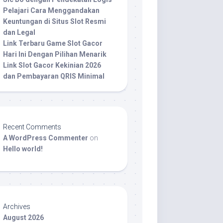
Pelajari Cara Menggandakan
Keuntungan di Situs Slot Resmi
dan Legal
Link Terbaru Game Slot Gacor
Hari Ini Dengan Pilihan Menarik
Link Slot Gacor Kekinian 2026
dan Pembayaran QRIS Minimal
Recent Comments
A WordPress Commenter
on
Hello world!
Archives
August 2026