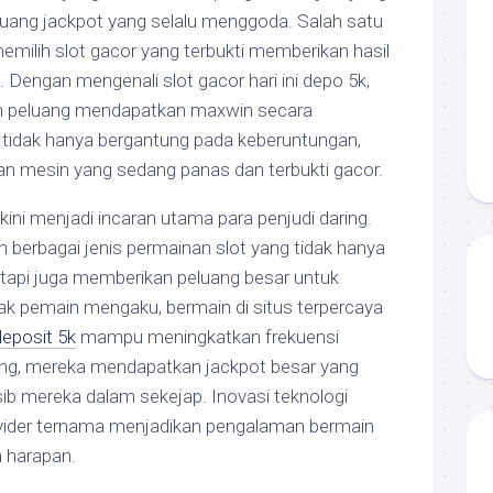
ang jackpot yang selalu menggoda. Salah satu
memilih slot gacor yang terbukti memberikan hasil
 Dengan mengenali slot gacor hari ini depo 5k,
n peluang mendapatkan maxwin secara
 tidak hanya bergantung pada keberuntungan,
han mesin yang sedang panas dan terbukti gacor.
 kini menjadi incaran utama para penjudi daring.
 berbagai jenis permainan slot yang tidak hanya
etapi juga memberikan peluang besar untuk
 pemain mengaku, bermain di situs terpercaya
deposit 5k
mampu meningkatkan frekuensi
ng, mereka mendapatkan jackpot besar yang
b mereka dalam sekejap. Inovasi teknologi
ovider ternama menjadikan pengalaman bermain
 harapan.