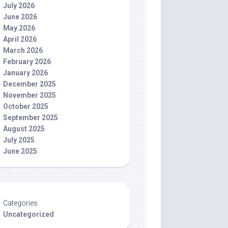
July 2026
June 2026
May 2026
April 2026
March 2026
February 2026
January 2026
December 2025
November 2025
October 2025
September 2025
August 2025
July 2025
June 2025
Categories
Uncategorized