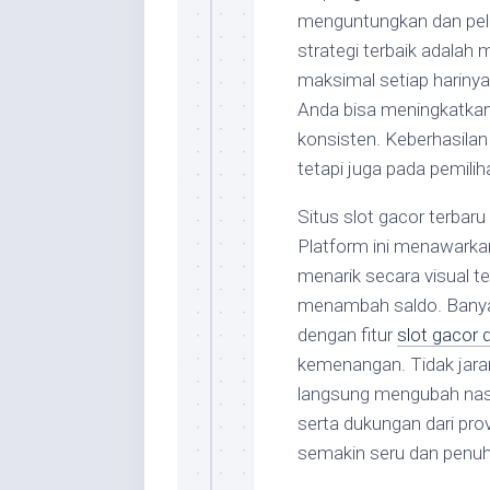
menguntungkan dan pelu
strategi terbaik adalah 
maksimal setiap harinya.
Anda bisa meningkatka
konsisten. Keberhasilan
tetapi juga pada pemili
Situs slot gacor terbaru
Platform ini menawarkan
menarik secara visual t
menambah saldo. Banyak
dengan fitur
slot gacor 
kemenangan. Tidak jara
langsung mengubah nasi
serta dukungan dari pr
semakin seru dan penuh