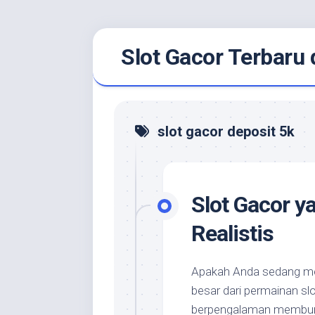
Skip
Slot Gacor Terbaru
to
content
slot gacor deposit 5k
Slot Gacor 
Realistis
Apakah Anda sedang me
besar dari permainan slo
berpengalaman memburu