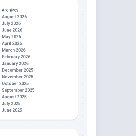
Archives
August 2026
July 2026
June 2026
May 2026
April 2026
March 2026
February 2026
January 2026
December 2025
November 2025
October 2025
September 2025
August 2025
July 2025
June 2025