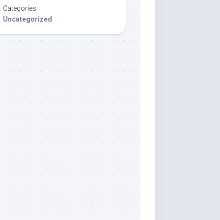
Categories
Uncategorized