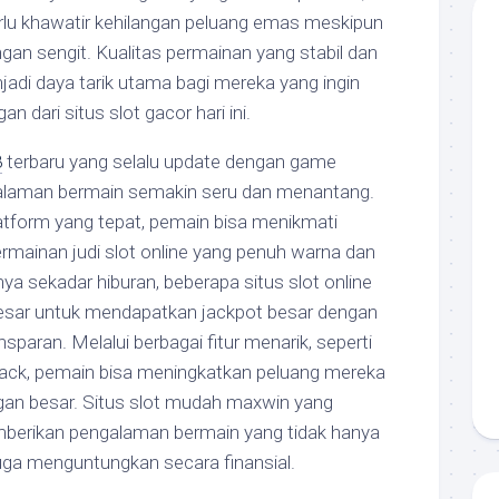
rlu khawatir kehilangan peluang emas meskipun
ngan sengit. Kualitas permainan yang stabil dan
jadi daya tarik utama bagi mereka yang ingin
dari situs slot gacor hari ini.
8
terbaru yang selalu update dengan game
alaman bermain semakin seru dan menantang.
atform yang tepat, pemain bisa menikmati
rmainan judi slot online yang penuh warna dan
ya sekadar hiburan, beberapa situs slot online
esar untuk mendapatkan jackpot besar dengan
nsparan. Melalui berbagai fitur menarik, seperti
ack, pemain bisa meningkatkan peluang mereka
an besar. Situs slot mudah maxwin yang
erikan pengalaman bermain yang tidak hanya
uga menguntungkan secara finansial.