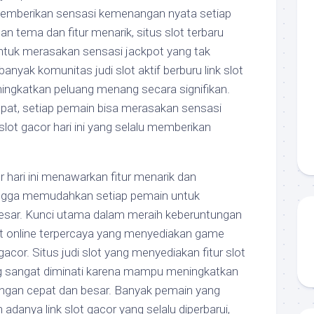
mberikan sensasi kemenangan nyata setiap
n tema dan fitur menarik, situs slot terbaru
untuk merasakan sensasi jackpot yang tak
banyak komunitas judi slot aktif berburu link slot
gkatkan peluang menang secara signifikan.
epat, setiap pemain bisa merasakan sensasi
lot gacor hari ini yang selalu memberikan
r hari ini menawarkan fitur menarik dan
ngga memudahkan setiap pemain untuk
esar. Kunci utama dalam meraih keberuntungan
ot online terpercaya yang menyediakan game
gacor. Situs judi slot yang menyediakan fitur slot
sangat diminati karena mampu meningkatkan
ngan cepat dan besar. Banyak pemain yang
danya link slot gacor yang selalu diperbarui,