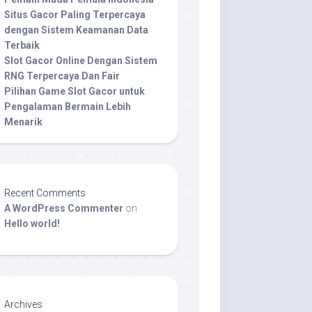
Situs Gacor Paling Terpercaya
dengan Sistem Keamanan Data
Terbaik
Slot Gacor Online Dengan Sistem
RNG Terpercaya Dan Fair
Pilihan Game Slot Gacor untuk
Pengalaman Bermain Lebih
Menarik
Recent Comments
A WordPress Commenter
on
Hello world!
Archives