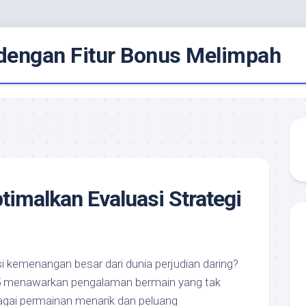
 dengan Fitur Bonus Melimpah
imalkan Evaluasi Strategi
 kemenangan besar dari dunia perjudian daring?
55 menawarkan pengalaman bermain yang tak
agai permainan menarik dan peluang