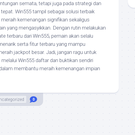
tungan semata, tetapi juga pada strategi dan
tepat. Win555 tampil sebagai solusi terbaik
 meraih kemenangan signifikan sekaligus
in yang mengasyikkan. Dengan rutin melakukan
ate terbaru dari Win555, pemain akan selalu
narik serta fitur terbaru yang mampu
raih jackpot besar. Jadi, jangan ragu untuk
melalui Win555 daftar dan buktikan sendiri
ni dalam membantu meraih kemenangan impian
ncategorized
0