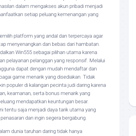
rhasilan dalam mengakses akun pribadi menjadi
anfaatkan setiap peluang kemenangan yang
milih platform yang andal dan terpercaya agar
tap menyenangkan dan bebas dari hambatan.
lkan Win555 sebagai pilihan utama karena
dan pelayanan pelanggan yang responsif. Melalui
 pengguna dapat dengan mudah mendaftar dan
bagai game menarik yang disediakan. Tidak
kin populer di kalangan pecinta judi daring karena
, keamanan, serta bonus menarik yang
luang mendapatkan keuntungan besar.
i tentu saja menjadi daya tarik utama yang
enasaran dan ingin segera bergabung.
alam dunia taruhan daring tidak hanya