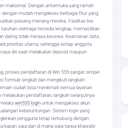
an maksimal. Dengan antarmuka yang ramah
 dengan mudah mengakses berbagai fitur yang
atkan peluang menang mereka. Fasilitas live
ta taruhan olahraga tersedia lengkap, memastikan
an daring tidak merasa kecewa. Keamanan data
adi prioritas utama, sehingga setiap anggota
aya diri saat melakukan deposit maupun
g, proses pendaftaran di Win 555 sangat simpel
i formulir singkat dan mengikuti langkah-
 pemain sudah bisa menikmati semua layanan
h melakukan pendaftaran, langkah selanjutnya
melalui
win555 login
untuk mengakses akun
tualangan keberuntungan. Sistem login yang
gkinkan pengguna tetap terhubung dengan
a kapan saja dan di mana saja tanpa khawatir