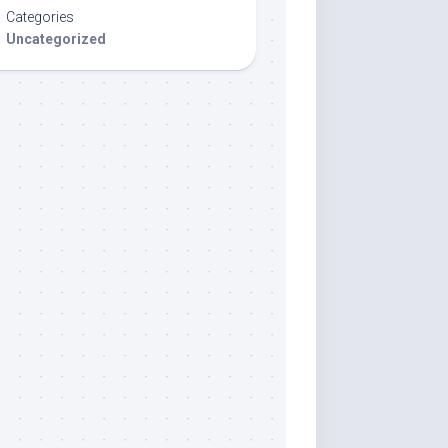
Categories
Uncategorized