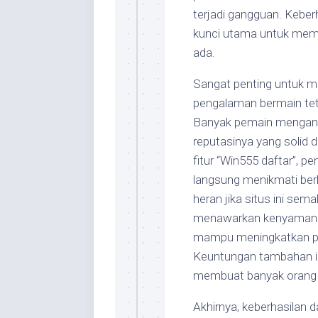
terjadi gangguan. Kebe
kunci utama untuk mem
ada.
Sangat penting untuk me
pengalaman bermain te
Banyak pemain menganda
reputasinya yang solid 
fitur “Win555 daftar”,
langsung menikmati ber
heran jika situs ini sema
menawarkan kenyamanan
mampu meningkatkan pe
Keuntungan tambahan in
membuat banyak orang p
Akhirnya, keberhasilan d