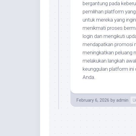
bergantung pada keberun
pemilihan platform yang 
untuk mereka yang ingin
menikmati proses berma
login dan mengikuti upd
mendapatkan promosi me
meningkatkan peluang me
melakukan langkah awal 
keunggulan platform i
Anda.
February 6, 2026
by
admin
U