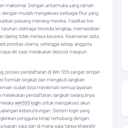
an maksimal. Dengan antarmuka yang ramah
 dengan mudah mengakses berbagai fitur yang
atkan peluang menang mereka. Fasilitas live
ta taruhan olahraga tersedia lengkap, memastikan
an daring tidak merasa kecewa. Keamanan data
adi prioritas utama, sehingga setiap anggota
aya diri saat melakukan deposit maupun
g, proses pendaftaran di Win 555 sangat simpel
i formulir singkat dan mengikuti langkah-
 pemain sudah bisa menikmati semua layanan
h melakukan pendaftaran, langkah selanjutnya
melalui
win555 login
untuk mengakses akun
tualangan keberuntungan. Sistem login yang
gkinkan pengguna tetap terhubung dengan
a kapan saja dan di mana saja tanpa khawatir