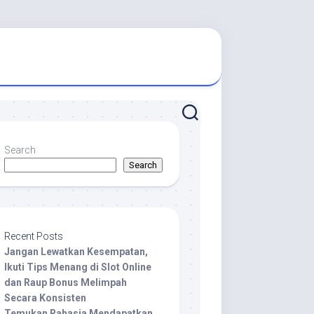
Search
Search
Recent Posts
Jangan Lewatkan Kesempatan,
Ikuti Tips Menang di Slot Online
dan Raup Bonus Melimpah
Secara Konsisten
Temukan Rahasia Mendapatkan