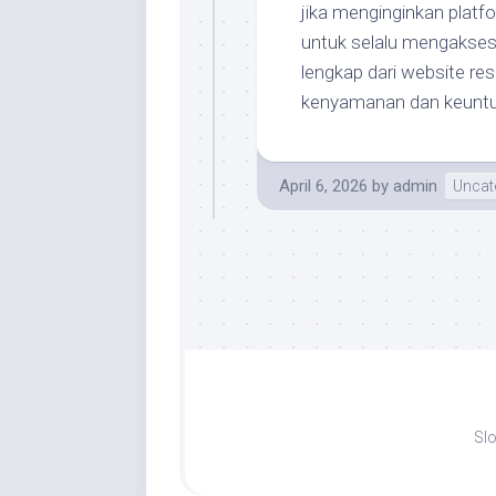
jika menginginkan platf
untuk selalu mengakses
lengkap dari website re
kenyamanan dan keuntu
April 6, 2026
by
admin
Uncat
Slo