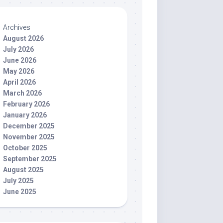
Archives
August 2026
July 2026
June 2026
May 2026
April 2026
March 2026
February 2026
January 2026
December 2025
November 2025
October 2025
September 2025
August 2025
July 2025
June 2025