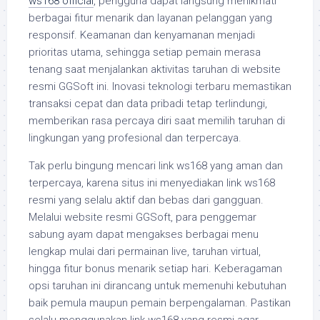
ws168 official
, pengguna dapat langsung menikmati
berbagai fitur menarik dan layanan pelanggan yang
responsif. Keamanan dan kenyamanan menjadi
prioritas utama, sehingga setiap pemain merasa
tenang saat menjalankan aktivitas taruhan di website
resmi GGSoft ini. Inovasi teknologi terbaru memastikan
transaksi cepat dan data pribadi tetap terlindungi,
memberikan rasa percaya diri saat memilih taruhan di
lingkungan yang profesional dan terpercaya.
Tak perlu bingung mencari link ws168 yang aman dan
terpercaya, karena situs ini menyediakan link ws168
resmi yang selalu aktif dan bebas dari gangguan.
Melalui website resmi GGSoft, para penggemar
sabung ayam dapat mengakses berbagai menu
lengkap mulai dari permainan live, taruhan virtual,
hingga fitur bonus menarik setiap hari. Keberagaman
opsi taruhan ini dirancang untuk memenuhi kebutuhan
baik pemula maupun pemain berpengalaman. Pastikan