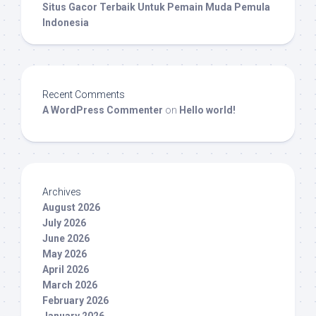
Situs Gacor Terbaik Untuk Pemain Muda Pemula
Indonesia
Recent Comments
A WordPress Commenter
on
Hello world!
Archives
August 2026
July 2026
June 2026
May 2026
April 2026
March 2026
February 2026