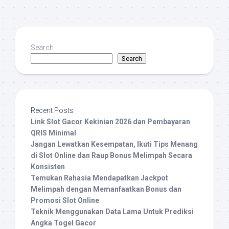
Search
Search
Recent Posts
Link Slot Gacor Kekinian 2026 dan Pembayaran
QRIS Minimal
Jangan Lewatkan Kesempatan, Ikuti Tips Menang
di Slot Online dan Raup Bonus Melimpah Secara
Konsisten
Temukan Rahasia Mendapatkan Jackpot
Melimpah dengan Memanfaatkan Bonus dan
Promosi Slot Online
Teknik Menggunakan Data Lama Untuk Prediksi
Angka Togel Gacor