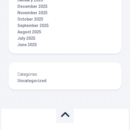
January 2026
December 2025
November 2025
October 2025
September 2025
August 2025
July 2025
June 2025
Categories
Uncategorized