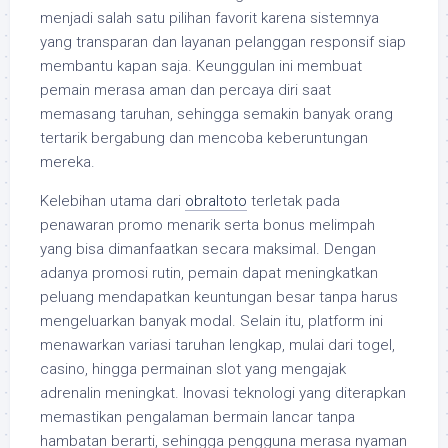
menjadi salah satu pilihan favorit karena sistemnya
yang transparan dan layanan pelanggan responsif siap
membantu kapan saja. Keunggulan ini membuat
pemain merasa aman dan percaya diri saat
memasang taruhan, sehingga semakin banyak orang
tertarik bergabung dan mencoba keberuntungan
mereka.
Kelebihan utama dari
obraltoto
terletak pada
penawaran promo menarik serta bonus melimpah
yang bisa dimanfaatkan secara maksimal. Dengan
adanya promosi rutin, pemain dapat meningkatkan
peluang mendapatkan keuntungan besar tanpa harus
mengeluarkan banyak modal. Selain itu, platform ini
menawarkan variasi taruhan lengkap, mulai dari togel,
casino, hingga permainan slot yang mengajak
adrenalin meningkat. Inovasi teknologi yang diterapkan
memastikan pengalaman bermain lancar tanpa
hambatan berarti, sehingga pengguna merasa nyaman