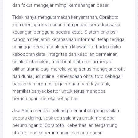
dan fokus mengejar mimpi kemenangan besar.
Tidak hanya mengutamakan kenyamanan, Obraltoto
juga menjaga keamanan data pribadi serta transaksi
keuangan pengguna secara ketat. Sistem enkripsi
canggih menjamin kerahasiaan informasi tetap terjaga,
sehingga pemain tidak perlu khawatir terhadap risiko
kebocoran data. Integritas dan keadilan permainan
selalu diutamakan, membuat platform ini menjadi
pilihan utama bagi mereka yang serius mengejar profit
dari dunia judi online. Keberadaan obral toto sebagai
bagian dari promosi juga menambah daya tarik,
memikat banyak bettor untuk terus mencoba
peruntungan mereka setiap hari.
Jika Anda mencari peluang menambah penghasilan
secara daring, tidak ada salahnya untuk mencoba
peruntungan di Obraltoto. Keberhasilan tergantung
strategi dan keberuntungan, namun dengan