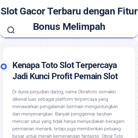
Skip
Slot Gacor Terbaru dengan Fitur
to
content
Bonus Melimpah
Kenapa Toto Slot Terpercaya
Jadi Kunci Profit Pemain Slot
Di dunia perjudian daring, nama Obraltoto semakin
dikenal luas sebagai platform terpercaya yang
menawarkan pengalaman bermain menguntungkan
dan menyenangkan. Banyak penggemar taruhan
mencari situs yang tidak hanya menyediakan beragam
permainan menarik, tetapi juga memberikan peluang
besar untuk meraih kemenangan fantastis. Obral Toto