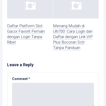
Daftar Platform Slot
Menang Mudah di
Gacor Favorit Pemain
Ulti700: Cara Login dan
dengan Login Tanpa
Daftar dengan Link VIP
Ribet
Plus Bocoran Sctr
Tanpa Panduan
Leave a Reply
Comment
*