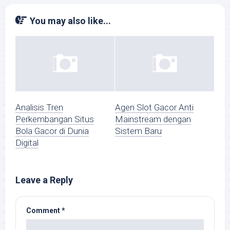
You may also like...
Analisis Tren
Agen Slot Gacor Anti
Perkembangan Situs
Mainstream dengan
Bola Gacor di Dunia
Sistem Baru
Digital
Leave a Reply
Comment
*