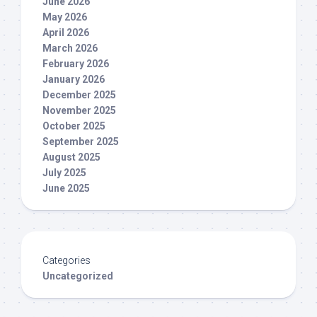
June 2026
May 2026
April 2026
March 2026
February 2026
January 2026
December 2025
November 2025
October 2025
September 2025
August 2025
July 2025
June 2025
Categories
Uncategorized