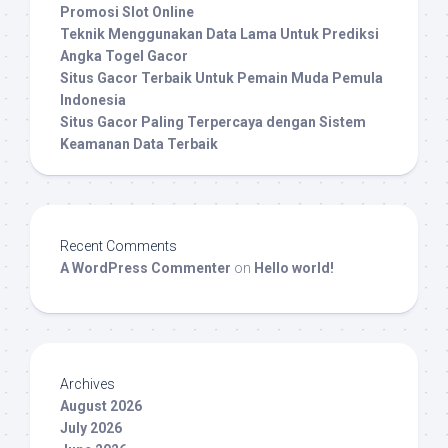
Promosi Slot Online
Teknik Menggunakan Data Lama Untuk Prediksi
Angka Togel Gacor
Situs Gacor Terbaik Untuk Pemain Muda Pemula
Indonesia
Situs Gacor Paling Terpercaya dengan Sistem
Keamanan Data Terbaik
Recent Comments
A WordPress Commenter
on
Hello world!
Archives
August 2026
July 2026