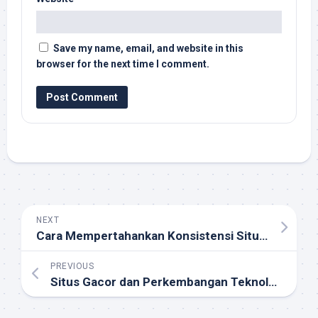
Save my name, email, and website in this
browser for the next time I comment.
NEXT
Cara Mempertahankan Konsistensi Situs Gacor dalam Jangka Panjang
PREVIOUS
Situs Gacor dan Perkembangan Teknologi Streaming Langsung