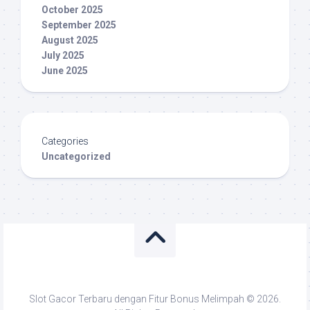
October 2025
September 2025
August 2025
July 2025
June 2025
Categories
Uncategorized
Slot Gacor Terbaru dengan Fitur Bonus Melimpah © 2026.