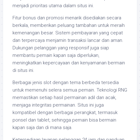
menjadi prioritas utama dalam situs ini.
Fitur bonus dan promosi menarik disediakan secara
berkala, memberikan peluang tambahan untuk meraih
kemenangan besar. Sistem pembayaran yang cepat
dan terpercaya menjamin transaksi lancar dan aman.
Dukungan pelanggan yang responsif juga siap
membantu pemain kapan saja diperlukan,
meningkatkan kepercayaan dan kenyamanan bermain
di situs ini.
Berbagai jenis slot dengan tema berbeda tersedia
untuk memenuhi selera semua pemain. Teknologi RNG
memastikan setiap hasil permainan adil dan acak,
menjaga integritas permainan. Situs ini juga
kompatibel dengan berbagai perangkat, termasuk
ponsel dan tablet, sehingga pemain bisa bermain
kapan saja dan di mana saja.
Ketersediaan layanan pelanggan 24 jam dan panduan