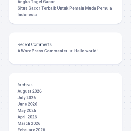
Angka Togel Gacor
Situs Gacor Terbaik Untuk Pemain Muda Pemula
Indonesia
Recent Comments
A WordPress Commenter
on
Hello world!
Archives
August 2026
July 2026
June 2026
May 2026
April 2026
March 2026
February 2026