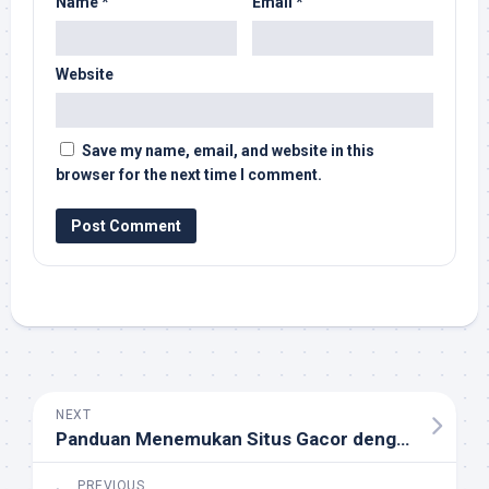
Name
*
Email
*
Website
Save my name, email, and website in this
browser for the next time I comment.
NEXT
Panduan Menemukan Situs Gacor dengan Sistem Terbaik
PREVIOUS