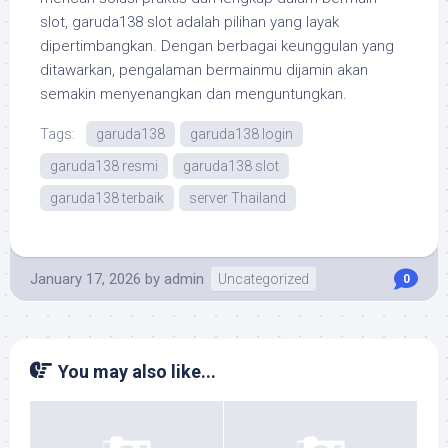
slot, garuda138 slot adalah pilihan yang layak
dipertimbangkan. Dengan berbagai keunggulan yang
ditawarkan, pengalaman bermainmu dijamin akan
semakin menyenangkan dan menguntungkan.
Tags:
garuda138
garuda138 login
garuda138 resmi
garuda138 slot
garuda138 terbaik
server Thailand
January 17, 2026
by
admin
Uncategorized
0
You may also like...