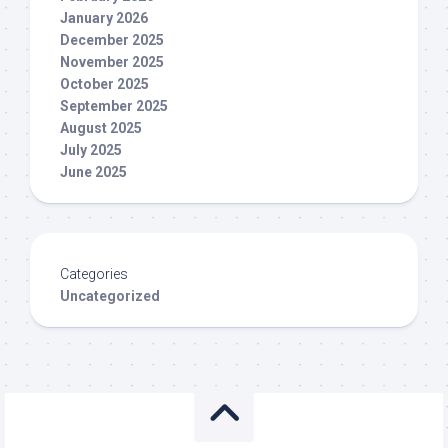
January 2026
December 2025
November 2025
October 2025
September 2025
August 2025
July 2025
June 2025
Categories
Uncategorized