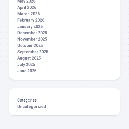
May 2026
April 2026
March 2026
February 2026
January 2026
December 2025
November 2025
October 2025
September 2025
August 2025
July 2025
June 2025
Categories
Uncategorized