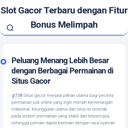
Skip
Slot Gacor Terbaru dengan Fitur
to
content
Bonus Melimpah
Peluang Menang Lebih Besar
dengan Berbagai Permainan di
Situs Gacor
gt108
Situs gacor menjadi pilihan utama bagi pecinta
permainan judi online yang ingin meraih kemenangan
maksimal. Keunggulan utama dari situs ini terletak
pada sistem permainan yang stabil dan terpercaya,
sehingga pemain dapat bermain dengan rasa nyaman