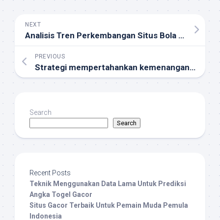
NEXT
Analisis Tren Perkembangan Situs Bola Gacor di Dunia Digital
PREVIOUS
Strategi mempertahankan kemenangan di situs gacor yang terpercaya
Search
Search
Recent Posts
Teknik Menggunakan Data Lama Untuk Prediksi
Angka Togel Gacor
Situs Gacor Terbaik Untuk Pemain Muda Pemula
Indonesia