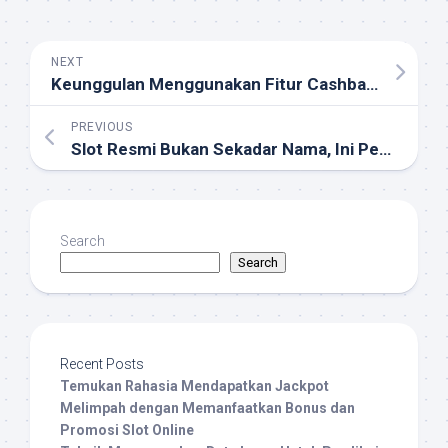
NEXT
Keunggulan Menggunakan Fitur Cashback di Situs Gacor
PREVIOUS
Slot Resmi Bukan Sekadar Nama, Ini Penjelasan Lengkapnya
Search
Search
Recent Posts
Temukan Rahasia Mendapatkan Jackpot
Melimpah dengan Memanfaatkan Bonus dan
Promosi Slot Online