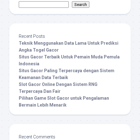
Search
Recent Posts
Teknik Menggunakan Data Lama Untuk Prediksi
Angka Togel Gacor
Situs Gacor Terbaik Untuk Pemain Muda Pemula
Indonesia
Situs Gacor Paling Terpercaya dengan Sistem
Keamanan Data Terbaik
Slot Gacor Online Dengan Sistem RNG
Terpercaya Dan Fair
Pilihan Game Slot Gacor untuk Pengalaman
Bermain Lebih Menarik
Recent Comments