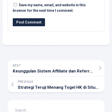
Save my name, email, and website in this
browser for the next time I comment.
NEXT
Keunggulan Sistem Affiliate dan Referral di Situs Gacor
PREVIOUS
Strategi Teruji Menang Togel HK di Situs Togel HK
Search