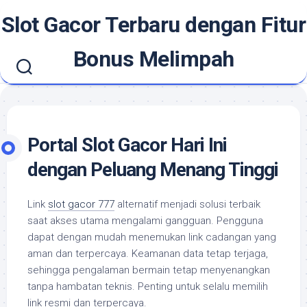
Skip
Slot Gacor Terbaru dengan Fitur
to
content
Bonus Melimpah
Portal Slot Gacor Hari Ini
dengan Peluang Menang Tinggi
Link
slot gacor 777
alternatif menjadi solusi terbaik
saat akses utama mengalami gangguan. Pengguna
dapat dengan mudah menemukan link cadangan yang
aman dan terpercaya. Keamanan data tetap terjaga,
sehingga pengalaman bermain tetap menyenangkan
tanpa hambatan teknis. Penting untuk selalu memilih
link resmi dan terpercaya.