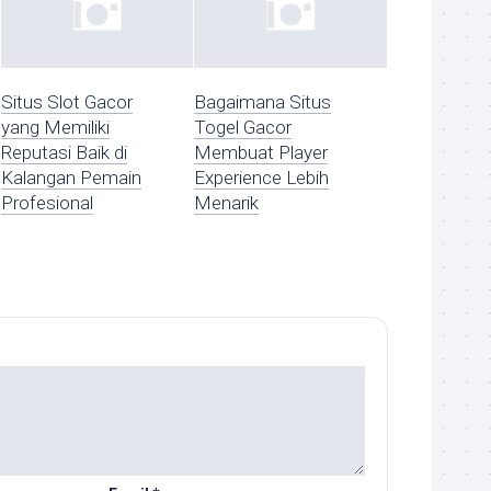
Situs Slot Gacor
Bagaimana Situs
yang Memiliki
Togel Gacor
Reputasi Baik di
Membuat Player
Kalangan Pemain
Experience Lebih
Profesional
Menarik