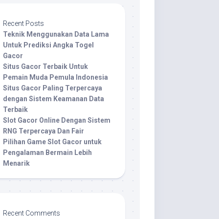
Recent Posts
Teknik Menggunakan Data Lama
Untuk Prediksi Angka Togel
Gacor
Situs Gacor Terbaik Untuk
Pemain Muda Pemula Indonesia
Situs Gacor Paling Terpercaya
dengan Sistem Keamanan Data
Terbaik
Slot Gacor Online Dengan Sistem
RNG Terpercaya Dan Fair
Pilihan Game Slot Gacor untuk
Pengalaman Bermain Lebih
Menarik
Recent Comments