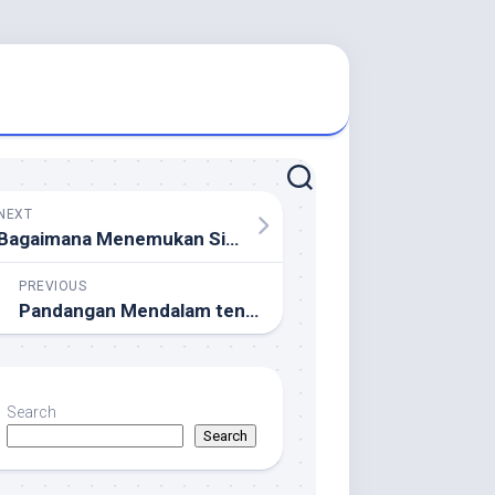
NEXT
Bagaimana Menemukan Situs Togel Gacor dengan Peluang Menang Tinggi
PREVIOUS
Pandangan Mendalam tentang Pemanfaatan Mobile di Situs Gacor
Search
Search