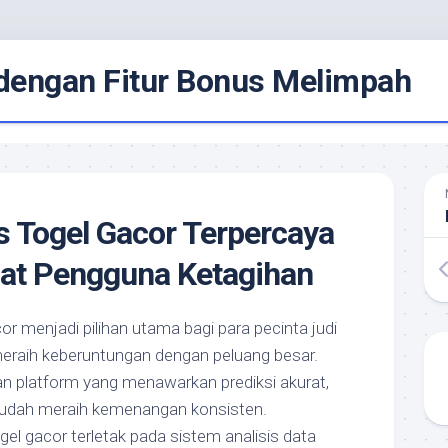
 dengan Fitur Bonus Melimpah
s Togel Gacor Terpercaya
t Pengguna Ketagihan
or menjadi pilihan utama bagi para pecinta judi
 meraih keberuntungan dengan peluang besar.
n platform yang menawarkan prediksi akurat,
mudah meraih kemenangan konsisten.
gel gacor terletak pada sistem analisis data