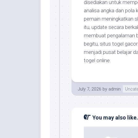
disediakan untuk memp
analisa angka dan pola
pemain meningkatkan ski
itu, update secara berkal
membuat pengalaman be
begitu, situs togel gaco
menjadi pusat belajar
togel online.
July 7, 2026
by
admin
Uncate
You may also like.