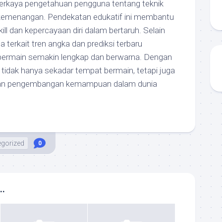
erkaya pengetahuan pengguna tentang teknik
 kemenangan. Pendekatan edukatif ini membantu
ll dan kepercayaan diri dalam bertaruh. Selain
a terkait tren angka dan prediksi terbaru
rmain semakin lengkap dan berwarna. Dengan
r tidak hanya sekadar tempat bermain, tetapi juga
 dan pengembangan kemampuan dalam dunia
gorized
0
..