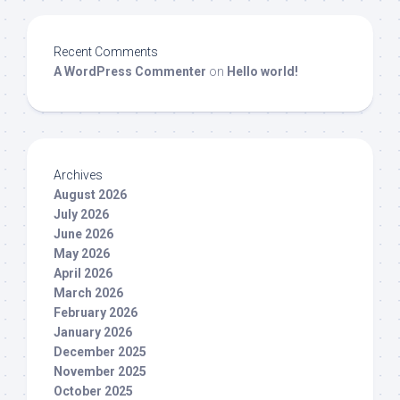
Recent Comments
A WordPress Commenter
on
Hello world!
Archives
August 2026
July 2026
June 2026
May 2026
April 2026
March 2026
February 2026
January 2026
December 2025
November 2025
October 2025