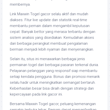
membernya.
Link Maxwin Togel gacor selalu aktif dan mudah
diakses. Fitur live update dan statistik real-time
membantu pemain dalam mengambil keputusan
cepat. Banyak bettor yang merasa terbantu dengan
sistem analisis yang disediakan. Kemudahan akses
dari berbagai perangkat membuat pengalaman
bermain menjadi lebih nyaman dan menyenangkan.
Selain itu, situs ini menawarkan berbagai jenis
permainan togel dari berbagai pasaran terkenal dunia.
Pelayanan pelanggan yang responsif siap membantu
setiap kendala pengguna. Bonus dan promosi menarik
selalu hadir untuk meningkatkan semangat bertaruh.
Keberhasilan besar bisa diraih dengan strategi dan
kepercayaan pada link gacor ini.
Bersama Maxwin Togel gacor, peluang kemenangan
semakin terbuka lebar. Pemain dapat memanfaatkan