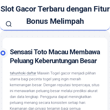
Skip
Slot Gacor Terbaru dengan Fitur
to
content
Bonus Melimpah
Sensasi Toto Macau Membawa
Peluang Keberuntungan Besar
tahunhoki daftar
Maxwin Togel gacor menjadi pilihan
utama bagi pecinta togel yang ingin meraih
kemenangan besar. Dengan reputasi terpercaya, situs
ini menawarkan peluang besar melalui prediksi akurat
dan data lengkap. Pengguna dapat meningkatkan
peluang menang secara konsisten setiap hari.
Keamanan dan privasi terjamin bagi semua