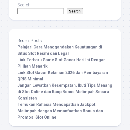
Search
Search
Recent Posts
Pelajari Cara Menggandakan Keuntungan di
Situs Slot Resmi dan Legal
Link Terbaru Game Slot Gacor Hari Ini Dengan
Pilihan Menarik
Link Slot Gacor Kekinian 2026 dan Pembayaran
QRIS Minimal
Jangan Lewatkan Kesempatan, Ikuti Tips Menang
di Slot Online dan Raup Bonus Melimpah Secara
Konsisten
Temukan Rahasia Mendapatkan Jackpot
Melimpah dengan Memanfaatkan Bonus dan
Promosi Slot Online