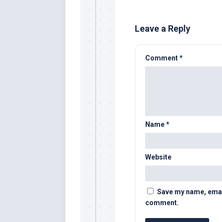
Leave a Reply
Comment
*
Name
*
Website
Save my name, email,
comment.