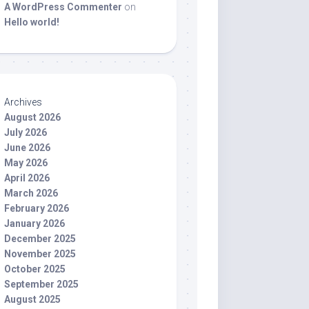
A WordPress Commenter
on
Hello world!
Archives
August 2026
July 2026
June 2026
May 2026
April 2026
March 2026
February 2026
January 2026
December 2025
November 2025
October 2025
September 2025
August 2025