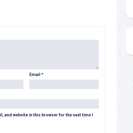
Email
*
 and website in this browser for the next time I