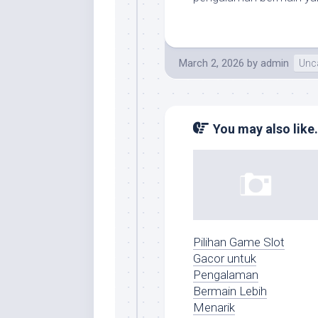
March 2, 2026
by
admin
Unc
You may also like.
Pilihan Game Slot
Gacor untuk
Pengalaman
Bermain Lebih
Menarik