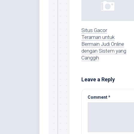
Situs Gacor
Teraman untuk
Bermain Judi Online
dengan Sistem yang
Canggih
Leave a Reply
Comment
*