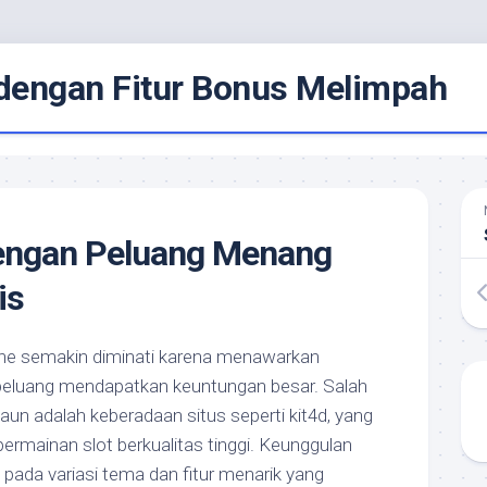
 dengan Fitur Bonus Melimpah
dengan Peluang Menang
is
line semakin diminati karena menawarkan
 peluang mendapatkan keuntungan besar. Salah
aun adalah keberadaan situs seperti kit4d, yang
 permainan slot berkualitas tinggi. Keunggulan
k pada variasi tema dan fitur menarik yang