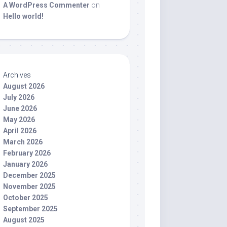
A WordPress Commenter
on
Hello world!
Archives
August 2026
July 2026
June 2026
May 2026
April 2026
March 2026
February 2026
January 2026
December 2025
November 2025
October 2025
September 2025
August 2025