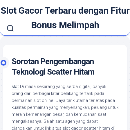
Skip
Slot Gacor Terbaru dengan Fitur
to
content
Bonus Melimpah
Sorotan Pengembangan
Teknologi Scatter Hitam
slot
Di masa sekarang yang serba digital, banyak
orang dari berbagai latar belakang tertarik pada
permainan slot online. Daya tarik utama terletak pada
kualitas permainan yang menyenangkan, peluang untuk
meraih kemenangan besar, dan kemudahan saat
mengaksesnya. Salah satu agen yang dapat
diandalkan untuk link situs slot gacor scatter hitam di