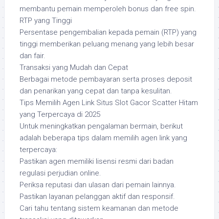
membantu pemain memperoleh bonus dan free spin.
RTP yang Tinggi
Persentase pengembalian kepada pemain (RTP) yang
tinggi memberikan peluang menang yang lebih besar
dan fair.
Transaksi yang Mudah dan Cepat
Berbagai metode pembayaran serta proses deposit
dan penarikan yang cepat dan tanpa kesulitan.
Tips Memilih Agen Link Situs Slot Gacor Scatter Hitam
yang Terpercaya di 2025
Untuk meningkatkan pengalaman bermain, berikut
adalah beberapa tips dalam memilih agen link yang
terpercaya:
Pastikan agen memiliki lisensi resmi dari badan
regulasi perjudian online.
Periksa reputasi dan ulasan dari pemain lainnya.
Pastikan layanan pelanggan aktif dan responsif.
Cari tahu tentang sistem keamanan dan metode