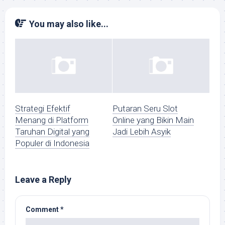
You may also like...
Strategi Efektif
Putaran Seru Slot
Menang di Platform
Online yang Bikin Main
Taruhan Digital yang
Jadi Lebih Asyik
Populer di Indonesia
Leave a Reply
Comment
*