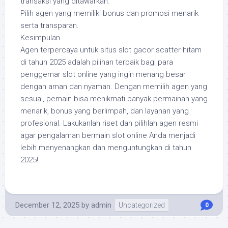
transaksi yang ditawarkan.
Pilih agen yang memiliki bonus dan promosi menarik
serta transparan.
Kesimpulan
Agen terpercaya untuk situs slot gacor scatter hitam
di tahun 2025 adalah pilihan terbaik bagi para
penggemar slot online yang ingin menang besar
dengan aman dan nyaman. Dengan memilih agen yang
sesuai, pemain bisa menikmati banyak permainan yang
menarik, bonus yang berlimpah, dan layanan yang
profesional. Lakukanlah riset dan pilihlah agen resmi
agar pengalaman bermain slot online Anda menjadi
lebih menyenangkan dan menguntungkan di tahun
2025!
December 12, 2025
by
admin
Uncategorized
0