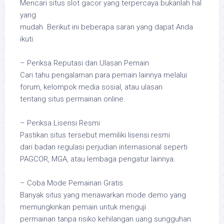
Mencari situs slot gacor yang terpercaya bukanlah hal
yang
mudah. Berikut ini beberapa saran yang dapat Anda
ikuti:
– Periksa Reputasi dan Ulasan Pemain
Cari tahu pengalaman para pemain lainnya melalui
forum, kelompok media sosial, atau ulasan
tentang situs permainan online.
– Periksa Lisensi Resmi
Pastikan situs tersebut memiliki lisensi resmi
dari badan regulasi perjudian internasional seperti
PAGCOR, MGA, atau lembaga pengatur lainnya.
– Coba Mode Pemainan Gratis
Banyak situs yang menawarkan mode demo yang
memungkinkan pemain untuk menguji
permainan tanpa risiko kehilangan uang sungguhan.