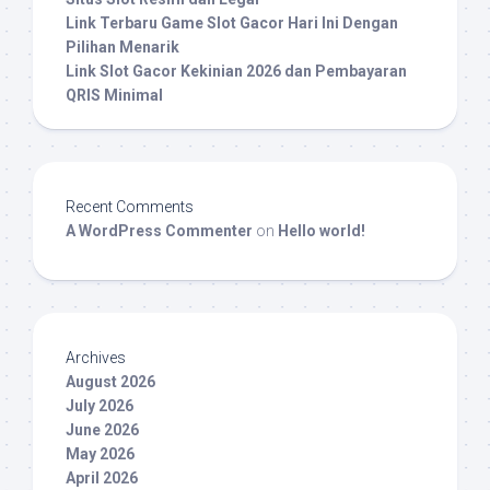
Link Terbaru Game Slot Gacor Hari Ini Dengan
Pilihan Menarik
Link Slot Gacor Kekinian 2026 dan Pembayaran
QRIS Minimal
Recent Comments
A WordPress Commenter
on
Hello world!
Archives
August 2026
July 2026
June 2026
May 2026
April 2026