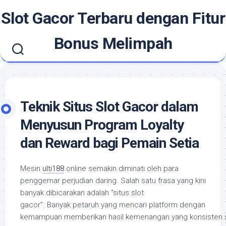
Skip
Slot Gacor Terbaru dengan Fitur
to
content
Bonus Melimpah
Teknik Situs Slot Gacor dalam
Menyusun Program Loyalty
dan Reward bagi Pemain Setia
Mesin
ulti188
online semakin diminati oleh para
penggemar perjudian daring. Salah satu frasa yang kini
banyak dibicarakan adalah “situs slot
gacor”. Banyak petaruh yang mencari platform dengan
kemampuan memberikan hasil kemenangan yang konsisten s