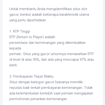
Untuk membantu Anda mengidentifikasi situs slot
gacor, berikut adalah beberapa karakteristik utama
yang perlu diperhatikan:
1. RTP Tinggi
RTP (Return to Player) adalah
persentase dari kemenangan yang dikembalikan
kepada
pemain. Situs yang gacor umumnya menawarkan RTP
di level di atas 95%, dan ada yang mencapai 97% atau
lebih.
2. Pembayaran Tepat Waktu
Situs dengan kategori gacor biasanya memiliki
reputasi baik terkait pembayaran kemenangan. Tidak
ada keterlambatan berlebih saat pemain mengajukan
permohonan penarikan kemenangan.