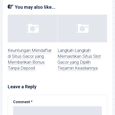
You may also like...
Keuntungan Mendaftar
Langkah-Langkah
di Situs Gacor yang
Memastikan Situs Slot
Memberikan Bonus
Gacor yang Dipilih
Tanpa Deposit
Terjamin Keasliannya
Leave a Reply
Comment
*