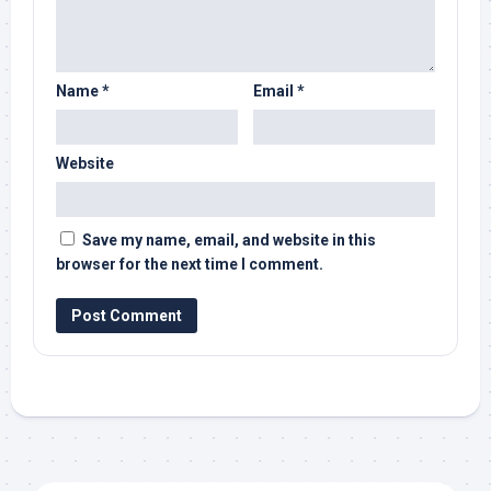
Name
*
Email
*
Website
Save my name, email, and website in this
browser for the next time I comment.