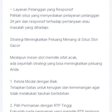
– Layanan Pelanggan yang Responsif
Pilihlah situs yang menyediakan pelayanan pelanggan
24 jam dan responsif terhadap pertanyaan atau
masalah yang dihadapi.
Strategi Meningkatkan Peluang Menang di Situs Slot
Gacor
Meskipun mesin slot memiliki sifat acak,
ada sejumlah strategi yang bisa meningkatkan peluang
Anda:
1. Kelola Modal dengan Baik
Tetapkan batas untuk kerugian dan kemenangan agar
tidak melakukan taruhan berlebihan.
2. Pilih Permainan dengan RTP Tinggi
Fokuslah pada permainan yang memiliki RTP tertinggi