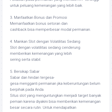
untuk peluang kemenangan yang lebih baik.
3. Manfaatkan Bonus dan Promosi
Memanfaatkan bonus setoran dan
cashback bisa memperbesar modal permainan.
4. Mainkan Slot dengan Volatilitas Sedang
Slot dengan volatilitas sedang cenderung
memberikan kemenangan yang lebih
sering serta stabil.
5. Bersikap Sabar
Sabar dan hindari tergesa-
gesa mengganti permainan jika keberuntungan belum
berpihak pada Anda.
Situs slot yang menguntungkan menjadi target banyak
pemain karena diyakini bisa memberikan kemenangan
besar secara rutin. Untuk mendapatkan