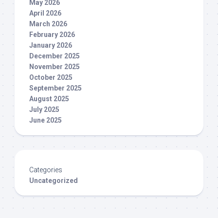
May 2026
April 2026
March 2026
February 2026
January 2026
December 2025
November 2025
October 2025
September 2025
August 2025
July 2025
June 2025
Categories
Uncategorized