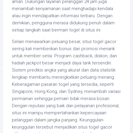
aman. Dukungan layanan pelanggan 24 jam juga
menambah kenyamanan saat menghadapi kendala
atau ingin mendapatkan informasi terbaru. Dengan
demikian, pengguna merasa didukung penuh dalam
setiap langkah saat bermain togel di situs ini.
Selain menawarkan peluang besar, situs togel gacor
sering kali memberikan bonus dan promosi menarik
untuk member setia. Program cashback, diskon, dan
hadiah jackpot besar menjadi daya tarik tersendiri.
Sistem prediksi angka yang akurat dan data statistik
lengkap membantu meningkatkan peluang menang.
Keberagaman pasaran togel yang tersedia, seperti
Singapore, Hong Kong, dan Sydney, menambah variasi
permainan sehingga pemain tidak merasa bosan.
Dengan reputasi yang baik dan pelayanan profesional,
situs ini mampu mempertahankan kepercayaan
pelanggan dalam jangka panjang. Keunggulan-
keunggulan tersebut menjadikan situs togel gacor