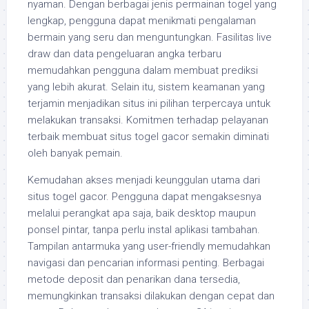
nyaman. Dengan berbagai jenis permainan togel yang
lengkap, pengguna dapat menikmati pengalaman
bermain yang seru dan menguntungkan. Fasilitas live
draw dan data pengeluaran angka terbaru
memudahkan pengguna dalam membuat prediksi
yang lebih akurat. Selain itu, sistem keamanan yang
terjamin menjadikan situs ini pilihan terpercaya untuk
melakukan transaksi. Komitmen terhadap pelayanan
terbaik membuat situs togel gacor semakin diminati
oleh banyak pemain.
Kemudahan akses menjadi keunggulan utama dari
situs togel gacor. Pengguna dapat mengaksesnya
melalui perangkat apa saja, baik desktop maupun
ponsel pintar, tanpa perlu instal aplikasi tambahan.
Tampilan antarmuka yang user-friendly memudahkan
navigasi dan pencarian informasi penting. Berbagai
metode deposit dan penarikan dana tersedia,
memungkinkan transaksi dilakukan dengan cepat dan