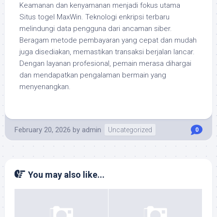
Keamanan dan kenyamanan menjadi fokus utama
Situs togel MaxWin. Teknologi enkripsi terbaru
melindungi data pengguna dari ancaman siber.
Beragam metode pembayaran yang cepat dan mudah
juga disediakan, memastikan transaksi berjalan lancar.
Dengan layanan profesional, pemain merasa dihargai
dan mendapatkan pengalaman bermain yang
menyenangkan.
February 20, 2026
by
admin
Uncategorized
0
You may also like...