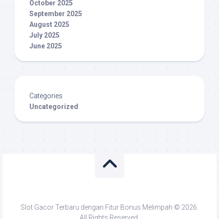
October 2025
September 2025
August 2025
July 2025
June 2025
Categories
Uncategorized
Slot Gacor Terbaru dengan Fitur Bonus Melimpah © 2026.
All Rights Reserved.