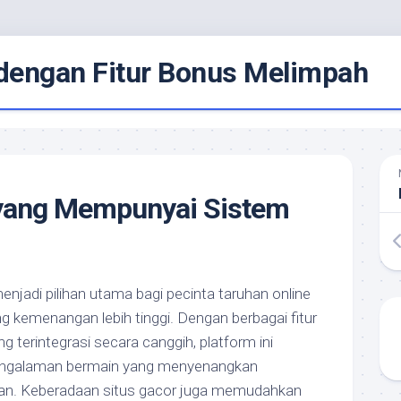
 dengan Fitur Bonus Melimpah
 yang Mempunyai Sistem
enjadi pilihan utama bagi pecinta taruhan online
ng kemenangan lebih tinggi. Dengan berbagai fitur
 terintegrasi secara canggih, platform ini
galaman bermain yang menyenangkan
an. Keberadaan situs gacor juga memudahkan