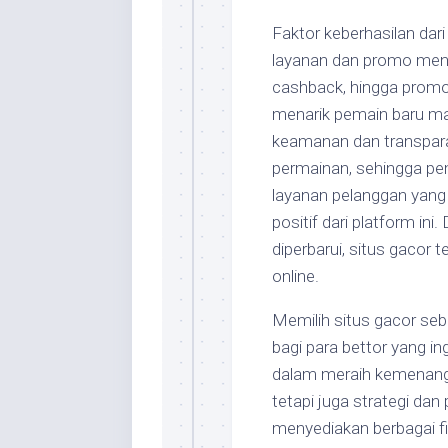
Faktor keberhasilan dar
layanan dan promo mena
cashback, hingga promosi
menarik pemain baru m
keamanan dan transpara
permainan, sehingga p
layanan pelanggan yang
positif dari platform in
diperbarui, situs gacor 
online.
Memilih situs gacor s
bagi para bettor yang i
dalam meraih kemenanga
tetapi juga strategi dan
menyediakan berbagai fi