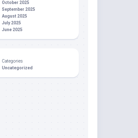
October 2025
September 2025
August 2025
July 2025
June 2025
Categories
Uncategorized