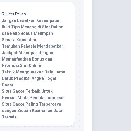
Recent Posts
Jangan Lewatkan Kesempatan,
Ikuti Tips Menang di Slot Online
dan Raup Bonus Melimpah
Secara Konsisten
Temukan Rahasia Mendapatkan
Jackpot Melimpah dengan
Memanfaatkan Bonus dan
Promosi Slot Online
Teknik Menggunakan Data Lama
Untuk Prediksi Angka Togel
Gacor
Situs Gacor Terbaik Untuk
Pemain Muda Pemula Indonesia
Situs Gacor Paling Terpercaya
dengan Sistem Keamanan Data
Terbaik