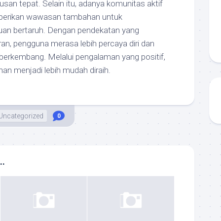
an tepat. Selain itu, adanya komunitas aktif
berikan wawasan tambahan untuk
n bertaruh. Dengan pendekatan yang
ran, pengguna merasa lebih percaya diri dan
 berkembang. Melalui pengalaman yang positif,
han menjadi lebih mudah diraih.
Uncategorized
0
..