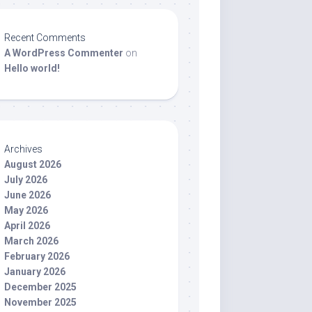
Recent Comments
A WordPress Commenter
on
Hello world!
Archives
August 2026
July 2026
June 2026
May 2026
April 2026
March 2026
February 2026
January 2026
December 2025
November 2025