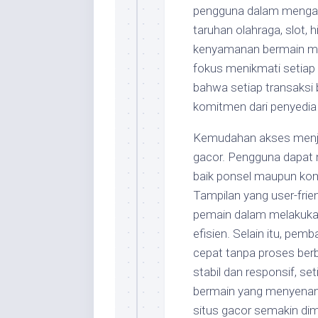
pengguna dalam mengaks
taruhan olahraga, slot,
kenyamanan bermain men
fokus menikmati setiap
bahwa setiap transaksi b
komitmen dari penyedia 
Kemudahan akses menjad
gacor. Pengguna dapat 
baik ponsel maupun kom
Tampilan yang user-frie
pemain dalam melakukan
efisien. Selain itu, pem
cepat tanpa proses ber
stabil dan responsif, 
bermain yang menyenan
situs gacor semakin dimi