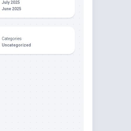
July 2025
June 2025
Categories
Uncategorized