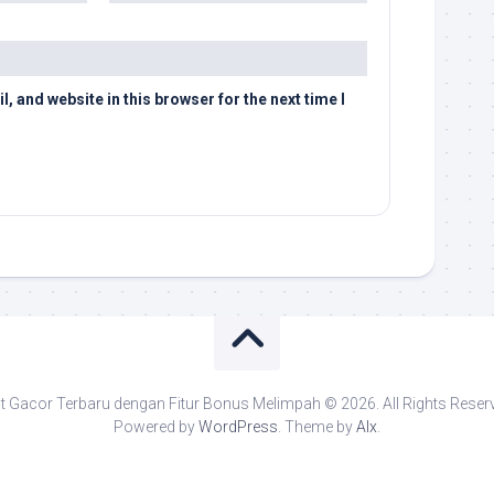
 and website in this browser for the next time I
t Gacor Terbaru dengan Fitur Bonus Melimpah © 2026. All Rights Reser
Powered by
WordPress
. Theme by
Alx
.