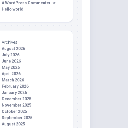
A WordPress Commenter
on
Hello world!
Archives
August 2026
July 2026
June 2026
May 2026
April 2026
March 2026
February 2026
January 2026
December 2025
November 2025
October 2025
September 2025
August 2025