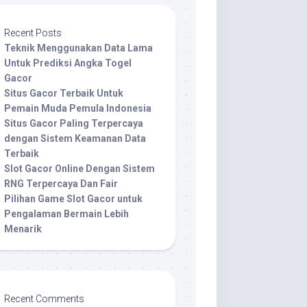
Recent Posts
Teknik Menggunakan Data Lama
Untuk Prediksi Angka Togel
Gacor
Situs Gacor Terbaik Untuk
Pemain Muda Pemula Indonesia
Situs Gacor Paling Terpercaya
dengan Sistem Keamanan Data
Terbaik
Slot Gacor Online Dengan Sistem
RNG Terpercaya Dan Fair
Pilihan Game Slot Gacor untuk
Pengalaman Bermain Lebih
Menarik
Recent Comments