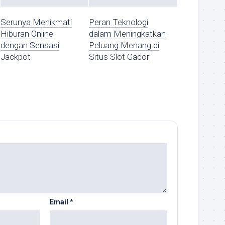
Serunya Menikmati
Peran Teknologi
Hiburan Online
dalam Meningkatkan
dengan Sensasi
Peluang Menang di
Jackpot
Situs Slot Gacor
Email
*