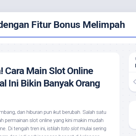
 dengan Fitur Bonus Melimpah
 Cara Main Slot Online
al Ini Bikin Banyak Orang
embang, dan hiburan pun ikut berubah. Salah satu
lah permainan slot online yang kini makin mudah
. Di tengah tren ini, istilah
toto slot
mulai sering