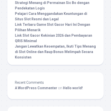
Strategi Menang di Permainan Sic Bo dengan
Pendekatan Logis
Pelajari Cara Menggandakan Keuntungan di
Situs Slot Resmi dan Legal
Link Terbaru Game Slot Gacor Hari Ini Dengan
Pilihan Menarik
Link Slot Gacor Kekinian 2026 dan Pembayaran
QRIS Minimal
Jangan Lewatkan Kesempatan, Ikuti Tips Menang
di Slot Online dan Raup Bonus Melimpah Secara
Konsisten
Recent Comments
A WordPress Commenter
on
Hello world!