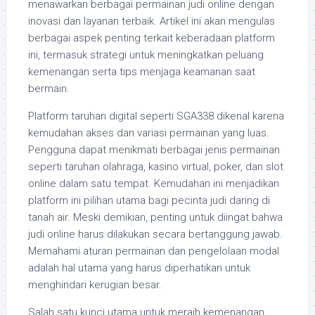
menawarkan berbagai permainan judi online dengan
inovasi dan layanan terbaik. Artikel ini akan mengulas
berbagai aspek penting terkait keberadaan platform
ini, termasuk strategi untuk meningkatkan peluang
kemenangan serta tips menjaga keamanan saat
bermain.
Platform taruhan digital seperti SGA338 dikenal karena
kemudahan akses dan variasi permainan yang luas.
Pengguna dapat menikmati berbagai jenis permainan
seperti taruhan olahraga, kasino virtual, poker, dan slot
online dalam satu tempat. Kemudahan ini menjadikan
platform ini pilihan utama bagi pecinta judi daring di
tanah air. Meski demikian, penting untuk diingat bahwa
judi online harus dilakukan secara bertanggung jawab.
Memahami aturan permainan dan pengelolaan modal
adalah hal utama yang harus diperhatikan untuk
menghindari kerugian besar.
Salah satu kunci utama untuk meraih kemenangan