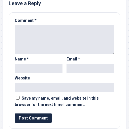
Leave a Reply
Comment
*
Name
*
Email
*
Website
Save my name, email, and website in this
browser for the next time I comment.