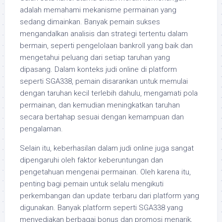
adalah memahami mekanisme permainan yang
sedang dimainkan. Banyak pemain sukses
mengandalkan analisis dan strategi tertentu dalam
bermain, seperti pengelolaan bankroll yang baik dan
mengetahui peluang dari setiap taruhan yang
dipasang. Dalam konteks judi online di platform
seperti SGA338, pemain disarankan untuk memulai
dengan taruhan kecil terlebih dahulu, mengamati pola
permainan, dan kemudian meningkatkan taruhan
secara bertahap sesuai dengan kemampuan dan
pengalaman.
Selain itu, keberhasilan dalam judi online juga sangat
dipengaruhi oleh faktor keberuntungan dan
pengetahuan mengenai permainan. Oleh karena itu,
penting bagi pemain untuk selalu mengikuti
perkembangan dan update terbaru dari platform yang
digunakan. Banyak platform seperti SGA338 yang
menyediakan berbagai bonus dan promosi menarik,