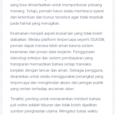
yang bisa dimanfaatkan untuk memperbesar peluang
menang. Tetapi, pemain harus selalu membaca syarat
dan ketentuan dari bonus tersebut agar tidak terjebak
pada hal-hal yang merugikan.
Keamanan menjadi aspek krusial lain yang tidak boleh
diabaikan. Melalui platform terpercaya seperti SGA338,
pemain dapat merasa lebih aman karena sistem
keamanan dan privasi data terjamin. Penggunaan
teknologi enkripsi dan sistem pembayaran yang
transparan memastikan bahwa setiap transaksi
berjalan dengan lancar dan aman. Sebagai pengguna,
disarankan untuk selalu menggunakan perangkat yang
terpercaya dan menghindari akses dari jaringan publik
yang rentan terhadap ancaman siber.
Terakhir, penting untuk menanamkan mindset bahwa
judi online adalah hiburan dan tidak boleh dijadikan
sumber penghasilan utama. Mengatur batas waktu