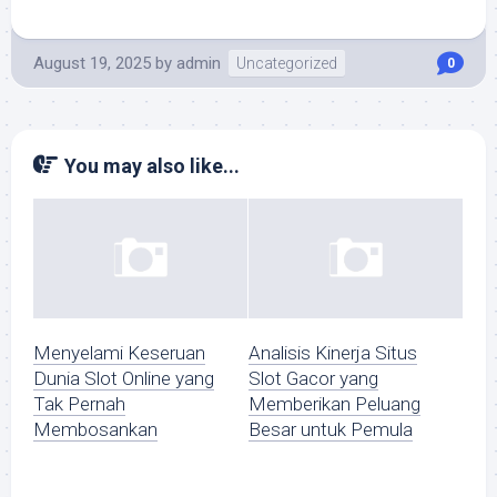
August 19, 2025
by
admin
Uncategorized
0
You may also like...
Menyelami Keseruan
Analisis Kinerja Situs
Dunia Slot Online yang
Slot Gacor yang
Tak Pernah
Memberikan Peluang
Membosankan
Besar untuk Pemula